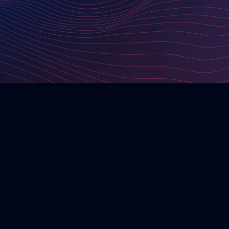
Company Logo von Basilicom GmbH
Basilicom GmbH
Schleiermacherstr. 25