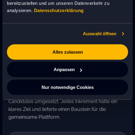
bereitzustellen und um unseren Datenverkehr zu
analysieren.
Datenschutzerklärung
Auswahl öffnen
Alles zulassen
PROJEKTVORGEHEN 2024
BIS 2025: IN KLAREN
Anpassen
INKREMENTEN
Nur notwendige Cookies
Das Projekt wurde entlang definierter Release
Candidates umgesetzt. Jedes Inkrement hatte ein
klares Ziel und lieferte einen Baustein für die
gemeinsame Plattform.