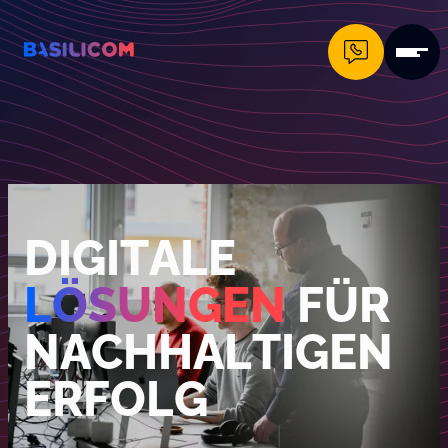
Company Logo von Basilicom GmbH
DIGITALE
LÖSUNGEN
FÜR
NACHHALTIGEN
ERFOLG