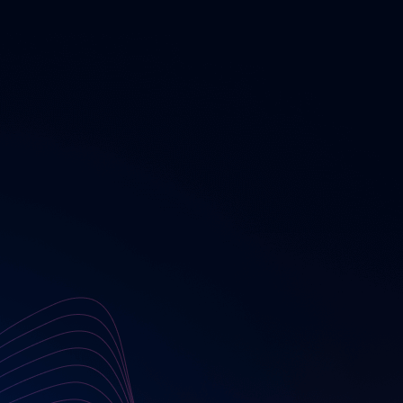
KUNDEN, DIE UNS
VERTRAUEN.
Digitale Innovationen kennen keine Branchengrenzen.
Unsere Expertise reicht von dynamischen
Mittelständlern bis zu globalen Konzernen – wir
gestalten Digitalstrategien, die Ihre individuellen
Herausforderungen präzise adressieren und Ihre
Wettbewerbsfähigkeit systematisch stärken.