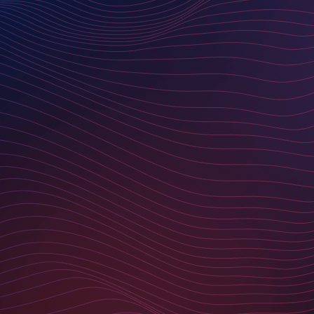
KEINE NEWS MEHR
VERPASSEN
ABONNIEREN SIE UNSEREN NEWSLETTER
Ich möchte den Basilicom-Newsletter erhalten und
akzeptiere die
Datenschutzerklärung
. I want to receive
the Basilicom newsletter and accept the
privacy
policy
.
SUBSCRIBE