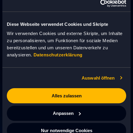
Schluss mit komplexen Prozesslabyrinthen und
eröffnen Ihnen flexible Multichannel-
Vertriebswege. Ihre Produkte erreichen genau die
richtigen Kunden – schneller, direkter und mit deutlich
Diese Webseite verwendet Cookies und Skripte
weniger Reibungsverlusten.
Wir verwenden Cookies und externe Skripte, um Inhalte
zu personalisieren, um Funktionen für soziale Medien
bereitzustellen und um unseren Datenverkehr zu
analysieren.
Datenschutzerklärung
Auswahl öffnen
SKALIERBARE HANDELSLÖSUNGEN
Alles zulassen
Systeme, die mitwachsen. Vom Nischenanbieter
zum Global Player, vom einfachen Shop zum
komplexen B2B-Portal. Wir entwickeln E-
Anpassen
Commerce- und B2B-Plattformen, die nicht unter
Ihrem Wachstum leiden, sondern ihn befeuern.
Nur notwendige Cookies