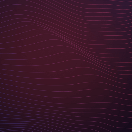
KEINE NEWS MEHR
VERPASSEN
ABONNIEREN SIE UNSEREN NEWSLETTER
Ich möchte den Basilicom-Newsletter erhalten und
akzeptiere die
Datenschutzerklärung
. I want to receive
the Basilicom newsletter and accept the
privacy
policy
.