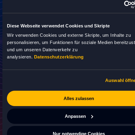
Mio. Endkunden
Diese Webseite verwendet Cookies und Skripte
Wir verwenden Cookies und externe Skripte, um Inhalte zu
FAKTEN
personalisieren, um Funktionen für soziale Medien bereitzust
und um unseren Datenverkehr zu
analysieren.
Datenschutzerklärung
Auswahl öffn
BRANCHEN
Öffentlicher Nah- und Fernverkehr, Reise- und
Alles zulassen
Tourismusbranche, Freizeit, Verkehr & Logistik,
Mobilität
Anpassen
Nur notwendige Cookies