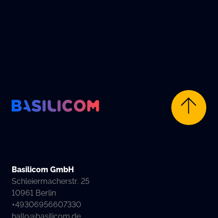
Company Logo von Basilicom GmbH
Basilicom GmbH
Schleiermacherstr. 25
10961 Berlin
+49306956607330
hallo@basilicom.de