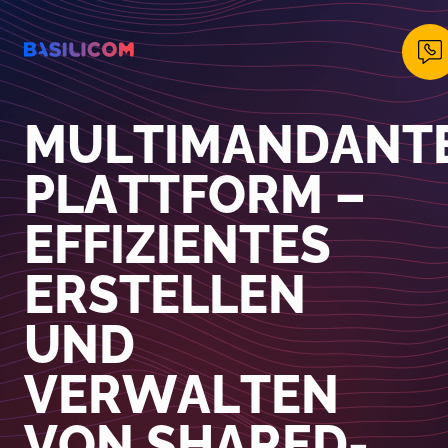
Company Logo von Basilicom GmbH
MULTIMANDANT
PLATTFORM –
EFFIZIENTES
ERSTELLEN
UND
VERWALTEN
VON SHARED-