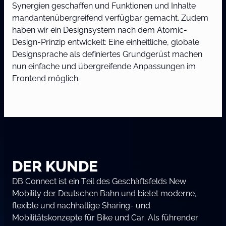
Synergien geschaffen und Funktionen und Inhalte
mandantenübergreifend verfügbar gemacht. Zudem
haben wir ein Designsystem nach dem Atomic-
Design-Prinzip entwickelt: Eine einheitliche, globale
Designsprache als definiertes Grundgerüst machen
nun einfache und übergreifende Anpassungen im
Frontend möglich.
DER KUNDE
DB Connect ist ein Teil des Geschäftsfelds New
Mobility der Deutschen Bahn und bietet moderne,
flexible und nachhaltige Sharing- und
Mobilitätskonzepte für Bike und Car. Als führender