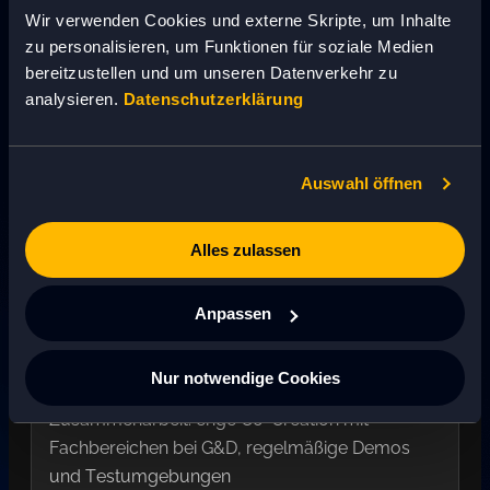
Wir verwenden Cookies und externe Skripte, um Inhalte
zu personalisieren, um Funktionen für soziale Medien
Laufzeit: April 2024 bis Juli 2025
bereitzustellen und um unseren Datenverkehr zu
analysieren.
Datenschutzerklärung
Teamgröße: 5 bis 7 Personen
Auswahl öffnen
Rollen: Product Owner, Pimcore Developer,
UX/UI, QA, Projektmanagement
Alles zulassen
Methodik: agile Umsetzung mit klaren Sprints
Anpassen
und Review-Terminen pro Inkrement
Nur notwendige Cookies
Zusammenarbeit: enge Co-Creation mit
Fachbereichen bei G&D, regelmäßige Demos
und Testumgebungen