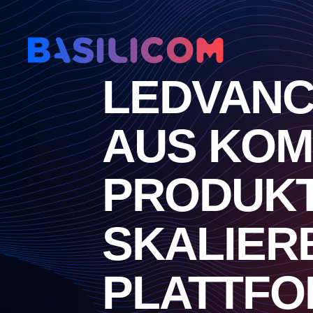
Company Logo von Basilicom GmbH
LEDVANC
AUS KO
PRODUKT
SKALIER
PLATTF