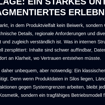
LAGE: EIN STARKES UN
RAGMENTIERTES ERLEBN
kt, in dem Produktvielfalt kein Beiwerk, sondern G
echnische Details, regionale Anforderungen und div
st und zugleich verständlich ist. Was in internen S
ll zersplittert: Inhalte sind schwer auffindbar, Dat
dort an Klarheit, wo Vertrauen entstehen müsste.
r daher unbequem, aber notwendig: Ein klassische
eitigt. Denn wenn Produktdaten in Silos liegen, Lä
ktionen gegen Systemgrenzen arbeiten, bleibt je
Kosmetik, sondern ein tragfähiges Betriebsmodell f