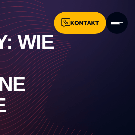
KONTAKT
: WIE
INE
E