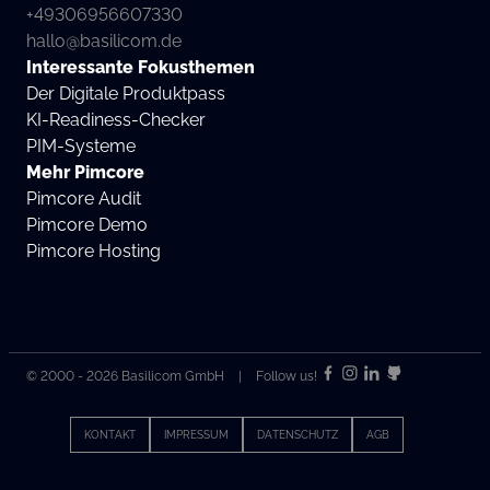
+49306956607330
hallo@basilicom.de
Interessante Fokusthemen
Der Digitale Produktpass
KI-Readiness-Checker
PIM-Systeme
Mehr Pimcore
Pimcore Audit
Pimcore Demo
Pimcore Hosting
© 2000 - 2026 Basilicom GmbH
|
Follow us!
KONTAKT
IMPRESSUM
DATENSCHUTZ
AGB