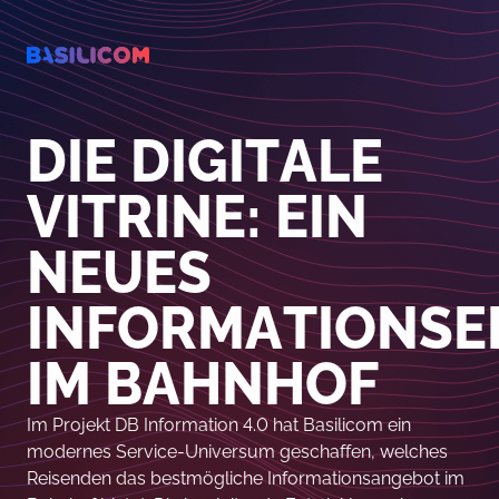
Company Logo von Basilicom GmbH
Company Logo von Basilicom GmbH
DIE DIGITALE
VITRINE: EIN
NEUES
INFORMATIONSE
IM BAHNHOF
Im Projekt DB Information 4.0 hat Basilicom ein
modernes Service-Universum geschaffen, welches
Reisenden das bestmögliche Informationsangebot im