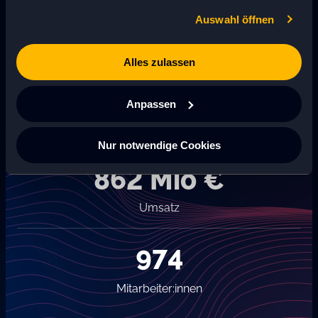
Marken wie Schweppes, Vitamalz und Dr. Pepper.
Auswahl öffnen
Alles zulassen
7 Mio. Hektoliter
Anpassen
Jahresausstoß
Nur notwendige Cookies
862 Mio €
Umsatz
974
Mitarbeiter:innen