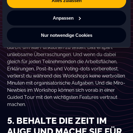
Alles zulassen
mit nur ein paar Klicks kleine Abstimmungen
durchführen.
Anpassen
Doch wie immer gilt das Credo „A fool with a tool is
still a fool“ ...
Nur notwendige Cookies
Unser Tipp:
Führe daher im Vorfeld einen Dry Run
durch, um alle Funktionen zu testen. Das erspart
unliebsame Überraschungen. Und wenn du dabei
gleich für jeden Teilnehmenden die Arbeitsflächen,
Erklärungen, Post-its und Voting-dots vorbereitest,
verlierst du während des Workshops keine wertvollen
Minuten mit organisatorische Aufgaben. Und die Miro-
Newbies im Workshop können sich vorab in einer
Guided Tour mit den wichtigsten Features vertraut
machen.
5. BEHALTE DIE ZEIT IM
AUGE UND MACHE SIE FÜR