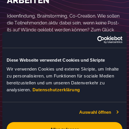
ARBEITEN
Ideenfindung, Brainstorming, Co-Creation. Wie sollen
die Teilnehmenden aktiv dabei sein, wenn keine Post-
its auf Wände geklebt werden können? Zum Glück
gibt’s mittlerweile ausgereifte Online-Tools, die virtuell
eine Menge der Funktionen bieten, die man auch in
einem Präsenz-Workshop gerne verwendet.
Diese Webseite verwendet Cookies und Skripte
Sehr gute Erfahrungen haben wir mit dem cloud-
basierten Kollaborationstool
Miro
gemacht. Das Tool
Wir verwenden Cookies und externe Skripte, um Inhalte
ist intuitiv zu bedienen, denn es besteht im Prinzip aus
zu personalisieren, um Funktionen für soziale Medien
einem riesigen virtuellen Whiteboard, auf dem alle
bereitzustellen und um unseren Datenverkehr zu
Teilnehmenden synchron arbeiten können. Interaktiv
analysieren.
Datenschutzerklärung
lassen sich Post-its erstellen und verschieben und
sogar Inhalte auf dem Whiteboard strukturieren, so
dass sich der Online-Workshop komplett in Miro
Auswahl öffnen
vorbereiten, durchführen und dokumentieren lässt.
Zudem können die Moderator:innen zwischendurch