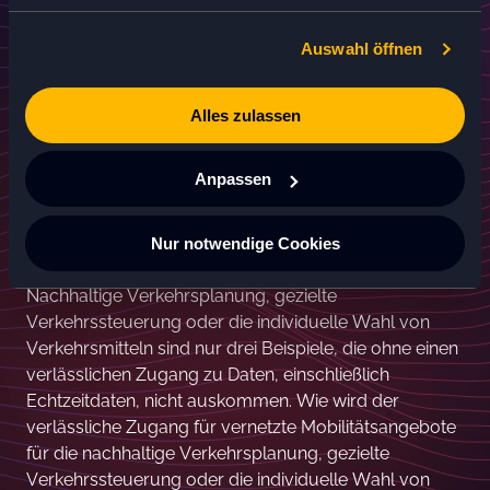
Am Donnerstagvormittag fand der Talk
„Die
Auswahl öffnen
Mobilithek – Einheitlicher, sicherer und effizienter
Zugang zu Mobilitätsdaten“
in der Lightning Box 2
statt. Hier stellte Benjamin Brake, Leiter der Abteilung
Alles zulassen
Digital- und Datenpolitik des Bundesministeriums für
Digitales und Verkehr (BMDV), die Mobilithek vor,
Anpassen
einen neuen zentralen, einheitlichen und
benutzerfreundlichen Zugang zu Mobilitätsdaten.
Fokus: Moderne, vernetzte Mobilitätsangebote sind
Nur notwendige Cookies
heute mehr denn je auf Daten angewiesen.
Nachhaltige Verkehrsplanung, gezielte
Verkehrssteuerung oder die individuelle Wahl von
Verkehrsmitteln sind nur drei Beispiele, die ohne einen
verlässlichen Zugang zu Daten, einschließlich
Echtzeitdaten, nicht auskommen. Wie wird der
verlässliche Zugang für vernetzte Mobilitätsangebote
für die nachhaltige Verkehrsplanung, gezielte
Verkehrssteuerung oder die individuelle Wahl von