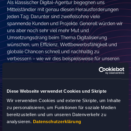
Als klassischer Digital-Agentur begegnen uns
Mittelständler mit genau diesen Herausforderungen
jeden Tag. Darunter sind zweifelsohne viele
spannende Kunden und Projekte. Generell würden wir
uns aber noch sehr viel mehr Mut und
Umsetzungsdrang beim Thema Digitalisierung
wünschen, um Effizienz, Wettbewerbsfähigkeit und
globale Chancen schnell und nachhaltig zu
verbessern – wie wir dies beispielsweise für unseren
Kunden
Auerswald
umsetzen konnten.
ZENTRALER,
EINHEITLICHER UND
Diese Webseite verwendet Cookies und Skripte
BENUTZERFREUNDLICHER
Wir verwenden Cookies und externe Skripte, um Inhalte
zu personalisieren, um Funktionen für soziale Medien
ZUGANG ZU
bereitzustellen und um unseren Datenverkehr zu
MOBILITÄTSDATEN
analysieren.
Datenschutzerklärung