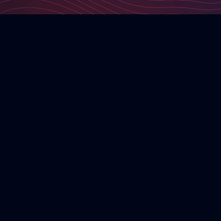
Company Logo von Basilicom GmbH
Basilicom GmbH
Schleiermacherstr. 25
10961 Berlin
+49306956607330
hallo@basilicom.de
Interessante Fokusthemen
Der Digitale Produktpass