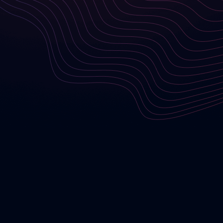
Partner für Ihr digitales Projekt ist. Lassen Sie sich
inspirieren und entdecken Sie, was mit den richtigen
Lösungen möglich ist.
UNSERE LÖSUNGEN
NEWSLETTER
ABONNIEREN
ABONNIEREN SIE UNSEREN NEWSLETTER