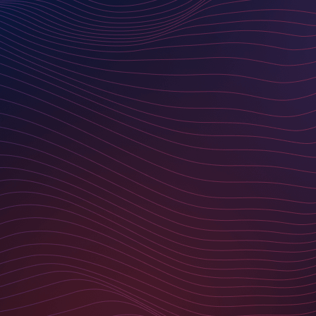
VON DER IDEE ZUM
ERFOLG
Ob es darum geht, komplexe Daten zu managen,
nahtlose Kundenerlebnisse zu schaffen oder
skalierbare Handelsplattformen zu entwickeln – jedes
unserer Projekte erzählt eine eigene Geschichte. Wir
legen Wert auf individuelle Lösungen, die exakt auf
die Anforderungen unserer Kunden zugeschnitten
sind. Dabei ist unser Ziel immer das gleiche:
messbaren Mehrwert schaffen und Unternehmen fit
für die digitale Zukunft machen.
UNSERE LEISTUNGEN