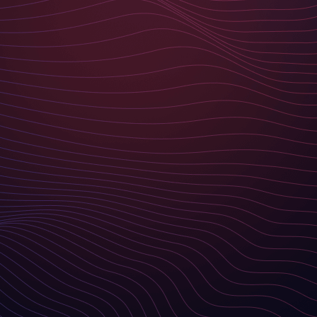
WAS SIE ERWARTET
Von mittelständischen Unternehmen bis hin zu
internationalen Konzernen – wir haben Projekte in den
unterschiedlichsten Branchen realisiert. Sie bieten
einen Einblick in unsere Herangehensweise und
machen deutlich, warum Basilicom der richtige